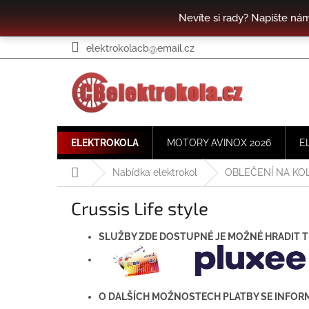
Přejít
Nevíte si rady? Napište ná
na
obsah
elektrokolacb@email.cz
ELEKTROKOLA
MOTORY AVINOX 2026
E
Domů
Nabídka elektrokol
OBLEČENÍ NA KO
Crussis Life style
SLUŽBY ZDE DOSTUPNÉ JE MOŽNÉ HRADIT T
O DALŠÍCH MOŽNOSTECH PLATBY SE INFOR