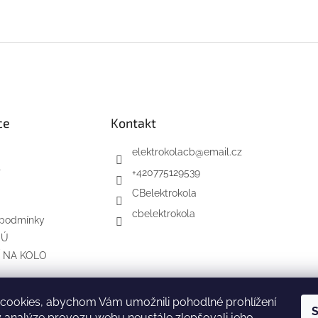
ce
Kontakt
elektrokolacb
@
email.cz
t
+420775129539
CBelektrokola
cbelektrokola
 podmínky
OÚ
 NA KOLO
cookies, abychom Vám umožnili pohodlné prohlížení
S
trokola na splátky s Cofidis
Elektrokola České Budějovice na Faceb
 analýze provozu webu neustále zlepšovali jeho