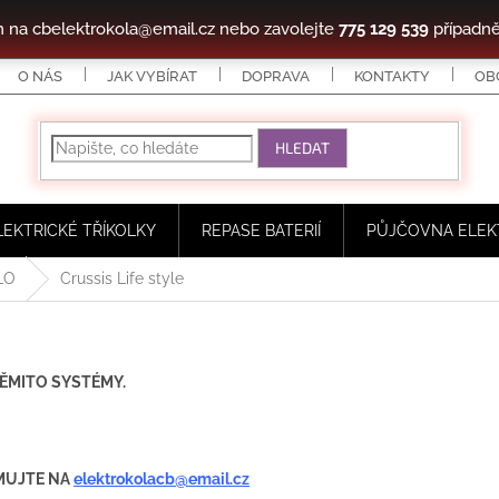
m na cbelektrokola@email.cz nebo zavolejte
775 129 539
případně
O NÁS
JAK VYBÍRAT
DOPRAVA
KONTAKTY
OB
HLEDAT
LEKTRICKÉ TŘÍKOLKY
REPASE BATERIÍ
PŮJČOVNA ELEK
LO
Crussis Life style
ĚMITO SYSTÉMY.
MUJTE NA
elektrokolacb@email.cz