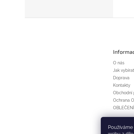
Z
á
p
a
t
Informa
í
O nás
Jak vybíra
Doprava
Kontakty
Obchodní
Ochrana 
OBLEČENÍ
Používáme 
Elek
webu a díky