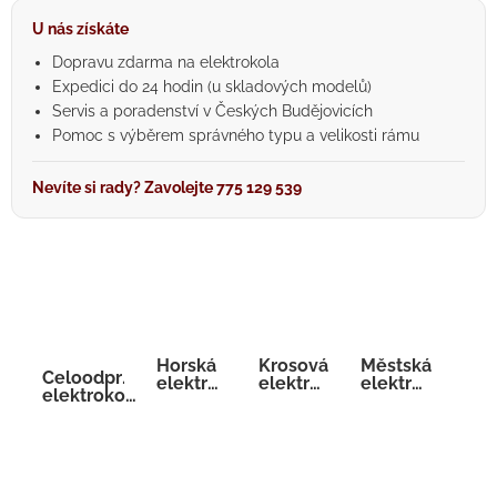
U nás získáte
Dopravu zdarma na elektrokola
Expedici do 24 hodin (u skladových modelů)
Servis a poradenství v Českých Budějovicích
Pomoc s výběrem správného typu a velikosti rámu
Nevíte si rady? Zavolejte 775 129 539
Horská
Krosová
Městská
Celoodpružená
elektrokola
elektrokola
elektrokola
elektrokola