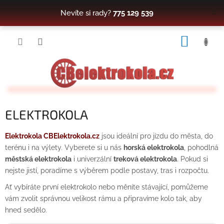
Přejít
Nevíte si rady?
775 129 539
na
obsah
NÁKUP
KOŠÍK
ELEKTROKOLA
Elektrokola CBElektrokola.cz
jsou ideální pro jízdu do města, do
terénu i na výlety. Vyberete si u nás
horská elektrokola
, pohodlná
městská elektrokola
i univerzální
treková elektrokola
. Pokud si
nejste jistí, poradíme s výběrem podle postavy, tras i rozpočtu.
Ať vybíráte první elektrokolo nebo měníte stávající, pomůžeme
vám zvolit správnou velikost rámu a připravíme kolo tak, aby
hned sedělo.