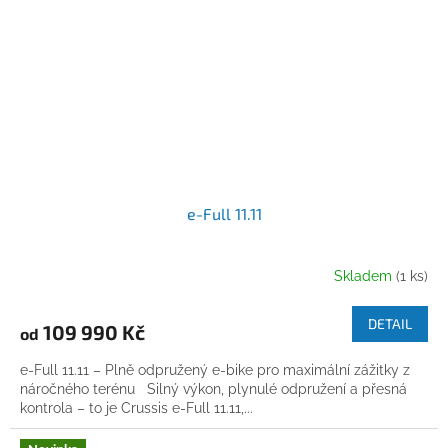
e-Full 11.11
Skladem
(1 ks)
DETAIL
109 990 Kč
od
e-Full 11.11 – Plně odpružený e-bike pro maximální zážitky z
náročného terénu Silný výkon, plynulé odpružení a přesná
kontrola – to je Crussis e-Full 11.11,...