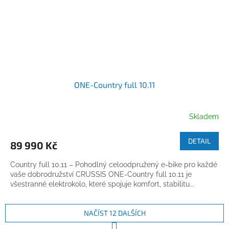
ONE-Country full 10.11
Skladem
DETAIL
89 990 Kč
Country full 10.11 – Pohodlný celoodpružený e-bike pro každé
vaše dobrodružství CRUSSIS ONE-Country full 10.11 je
všestranné elektrokolo, které spojuje komfort, stabilitu...
NAČÍST 12 DALŠÍCH
S