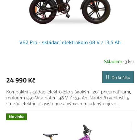
u
k
t
ů
VB2 Pro - skládací elektrokolo 48 V / 13,5 Ah
Skladem
(3 ks)
Do košíku
24 990 Kč
Kompaktní skládací elektrokolo s širokými 20″ pneumatikami,
motorem 250 W a baterií 48 V / 13,5 Ah. Nabízí 6 rychlostí, 5
stupňů elektrické asistence a výrobcem udaný dojezd...
Novinka