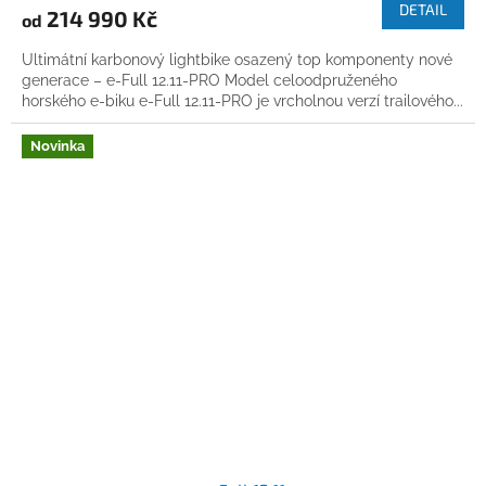
DETAIL
214 990 Kč
od
Ultimátní karbonový lightbike osazený top komponenty nové
generace – e-Full 12.11-PRO Model celoodpruženého
horského e-biku e-Full 12.11-PRO je vrcholnou verzí trailového...
Novinka