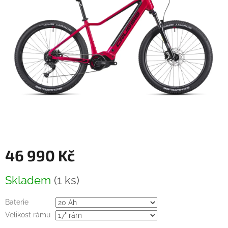
46 990 Kč
Měrná
Skladem
(1 ks)
cena:
Baterie
Velikost rámu