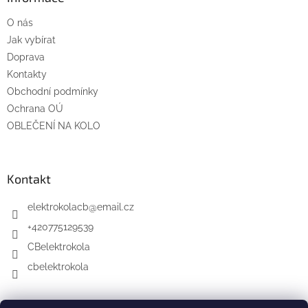
t
O nás
í
Jak vybírat
Doprava
Kontakty
Obchodní podmínky
Ochrana OÚ
OBLEČENÍ NA KOLO
Kontakt
elektrokolacb
@
email.cz
+420775129539
CBelektrokola
cbelektrokola