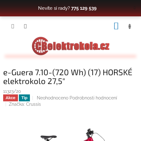
Přejít
Nevíte si rady?
775 129 539
na
obsah
NÁKUP
KOŠÍK
e-Guera 7.10-(720 Wh) (17) HORSKÉ
elektrokolo 27,5"
11323/20
Průměrné
Neohodnoceno
Podrobnosti hodnocení
Akce
Tip
hodnocení
Značka:
Crussis
produktu
je
0,0
z
5
hvězdiček.