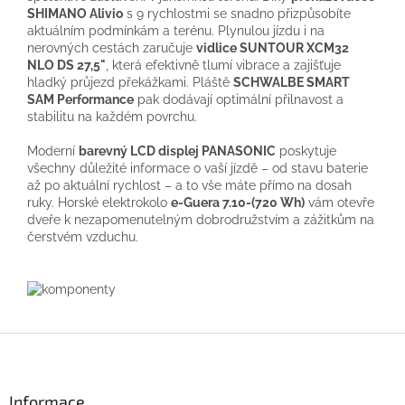
SHIMANO Alivio
s 9 rychlostmi se snadno přizpůsobíte
aktuálním podmínkám a terénu. Plynulou jízdu i na
nerovných cestách zaručuje
vidlice SUNTOUR XCM32
NLO DS 27,5"
, která efektivně tlumí vibrace a zajišťuje
hladký průjezd překážkami. Pláště
SCHWALBE SMART
SAM Performance
pak dodávají optimální přilnavost a
stabilitu na každém povrchu.
Moderní
barevný LCD displej PANASONIC
poskytuje
všechny důležité informace o vaší jízdě – od stavu baterie
až po aktuální rychlost – a to vše máte přímo na dosah
ruky. Horské elektrokolo
e-Guera 7.10-(720 Wh)
vám otevře
dveře k nezapomenutelným dobrodružstvím a zážitkům na
čerstvém vzduchu.
Z
á
p
a
Informace