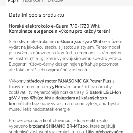
Popis
Hodnocení
Diskuze
Detailní popis produktu
Horské elektrokolo e-Guera 7.10-(720 Wh):
Kombinace elegance a výkonu pro každý terén!
S horským elektrokolem
e-Guera 7.10-(720 Wh)
se můžete
vydat na jakoukoli stezku s jistotou a stylem. Tento model
je navržen s důrazem na komfort a ergonomii, s rámovými
velikostmi 17" a 19", které vyhovují širokému spektru jezdců.
Elegantní růžovo-černý design nejen přitahuje pozornost,
ale také odráží jeho výjimečné vlastnosti.
Výkonný
středový motor PANASONIC GX Power Plus
s
točivým momentem
75 Nm
vám umožní bez námahy
zdolávat i ty nejnáročnější horské trasy. S
baterií LG Li-Ion
36V / 720 Wh (20 Ah)
a
dojezdem až krásných 170
km
můžete bez obav vyrazit na dlouhé výlety, aniž byste
museli řešit nedostatek energie.
Pro bezpečnou a kontrolovanou jízdu je elektrokolo
vybaveno
brzdami SHIMANO BR-MT200
, které zajišťují
spolehlivé zastavení v jakémkoli terénu. Díky
přehazovačce