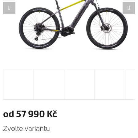
od
57 990 Kč
Měrná
Zvolte variantu
cena: