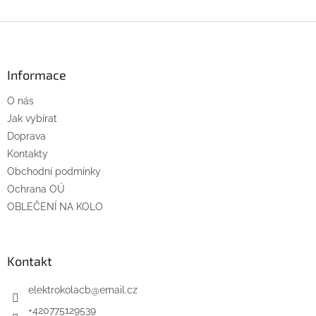
Z
á
p
a
Informace
t
O nás
í
Jak vybírat
Doprava
Kontakty
Obchodní podmínky
Ochrana OÚ
OBLEČENÍ NA KOLO
Kontakt
elektrokolacb
@
email.cz
+420775129539