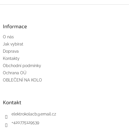
Z
á
p
a
Informace
t
O nás
í
Jak vybírat
Doprava
Kontakty
Obchodní podmínky
Ochrana OÚ
OBLEČENÍ NA KOLO
Kontakt
elektrokolacb
@
email.cz
+420775129539