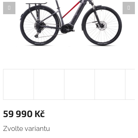
59 990 Kč
Měrná
Zvolte variantu
cena: