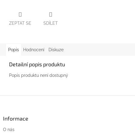
ZEPTAT SE
SDÍLET
Popis
Hodnocení
Diskuze
Detailní popis produktu
Popis produktu není dostupný
Z
á
p
a
Informace
t
O nás
í