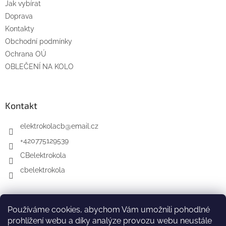
Jak vybírat
Doprava
Kontakty
Obchodní podmínky
Ochrana OÚ
OBLEČENÍ NA KOLO
Kontakt
elektrokolacb
@
email.cz
+420775129539
CBelektrokola
cbelektrokola
Elektrokola na splátky s Cofidis
Používáme cookies, abychom Vám umožnili pohodlné
Elektrokola České Budějovice na Facebooku
prohlížení webu a díky analýze provozu webu neustále