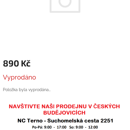
890 Kč
Měrná
Vyprodáno
cena:
Položka byla vyprodána…