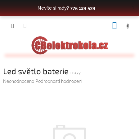
Přejít
Nevíte si rady?
775 129 539
na
obsah
NÁKUP
KOŠÍK
Led světlo baterie
11077
Průměrné
Neohodnoceno
Podrobnosti hodnocení
hodnocení
produktu
je
0,0
z
5
hvězdiček.