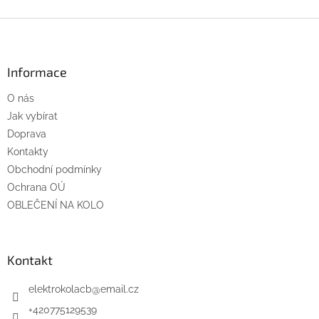
Z
á
p
a
Informace
t
O nás
í
Jak vybírat
Doprava
Kontakty
Obchodní podmínky
Ochrana OÚ
OBLEČENÍ NA KOLO
Kontakt
elektrokolacb
@
email.cz
+420775129539