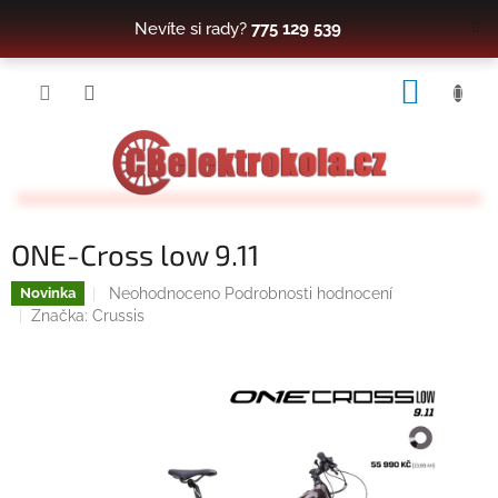
Přejít
Nevíte si rady?
775 129 539
na
obsah
NÁKUP
KOŠÍK
ONE-Cross low 9.11
Průměrné
Neohodnoceno
Podrobnosti hodnocení
Novinka
hodnocení
Značka:
Crussis
produktu
je
0,0
z
5
hvězdiček.