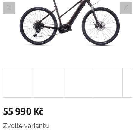
55 990 Kč
Měrná
Zvolte variantu
cena: