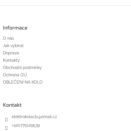
Z
á
p
a
Informace
t
O nás
í
Jak vybírat
Doprava
Kontakty
Obchodní podmínky
Ochrana OÚ
OBLEČENÍ NA KOLO
Kontakt
elektrokolacb
@
email.cz
+420775129539