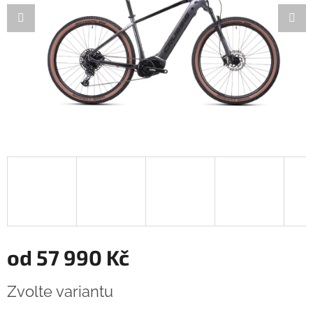
od
57 990 Kč
Měrná
Zvolte variantu
cena: