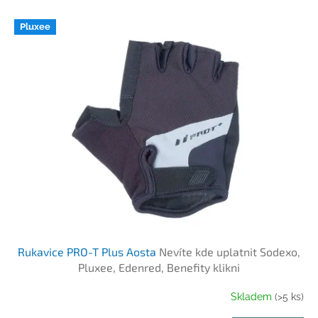
í
V
p
Pluxee
ý
r
p
o
i
d
s
u
p
k
r
t
o
ů
d
u
k
t
ů
Rukavice PRO-T Plus Aosta
Nevíte kde uplatnit Sodexo,
Pluxee, Edenred, Benefity klikni
Skladem
(>5 ks)