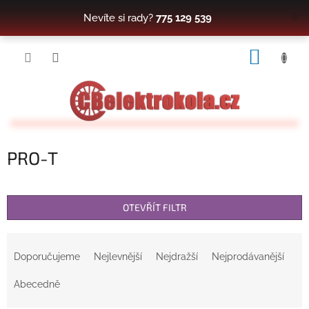
Přejít
Nevíte si rady?
775 129 539
na
obsah
NÁKUP
KOŠÍK
PRO-T
OTEVŘÍT FILTR
Ř
a
Doporučujeme
Nejlevnější
Nejdražší
Nejprodávanější
z
e
Abecedně
n