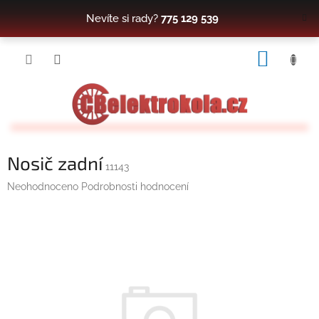
Přejít
Nevíte si rady?
775 129 539
na
obsah
NÁKUP
KOŠÍK
Nosič zadní
11143
Průměrné
Neohodnoceno
Podrobnosti hodnocení
hodnocení
produktu
je
0,0
z
5
hvězdiček.