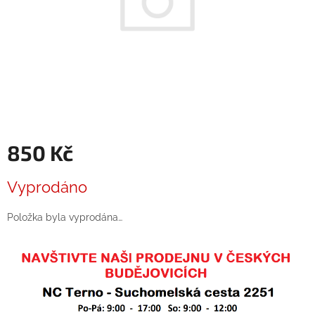
850 Kč
Měrná
Vyprodáno
cena:
Položka byla vyprodána…