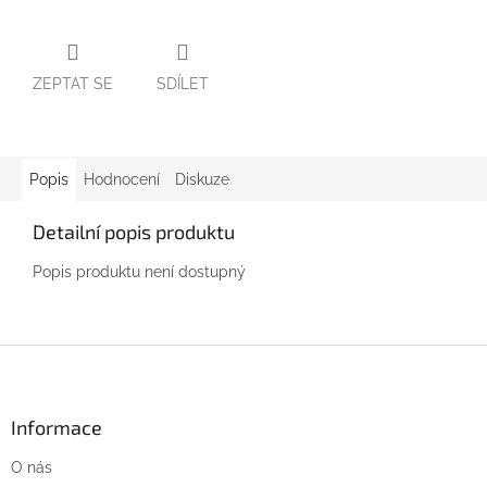
ZEPTAT SE
SDÍLET
Popis
Hodnocení
Diskuze
Detailní popis produktu
Popis produktu není dostupný
Z
á
p
a
Informace
t
O nás
í