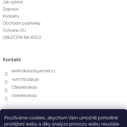
Jak vybírat
Doprava
Kontakty
Obchodní podmínky
Ochrana OÚ
OBLEČENÍ NA KOLO
Kontakt
elektrokolacb
@
email.cz
+420775129539
CBelektrokola
cbelektrokola
Elektrokola na splátky s Cofidis
Používáme cookies, abychom Vám umožnili pohodlné
Elektrokola České Budějovice na Facebooku
prohlížení webu a díky analýze provozu webu neustále